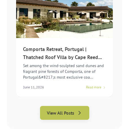
Comporta Retreat, Portugal |
Thatched Roof Villa by Cape Reed
International
Set among the wind-sculpted sand dunes and
fragrant pine forests of Comporta, one of
Portugal&#8217;s most exclusive coa...
June 11, 2026
Read more
View All Posts