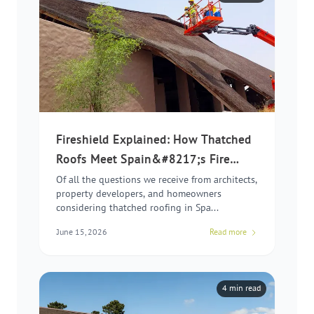
Fireshield Explained: How Thatched
Roofs Meet Spain&#8217;s Fire
Regulations
Of all the questions we receive from architects,
property developers, and homeowners
considering thatched roofing in Spa...
June 15, 2026
Read more
4 min read